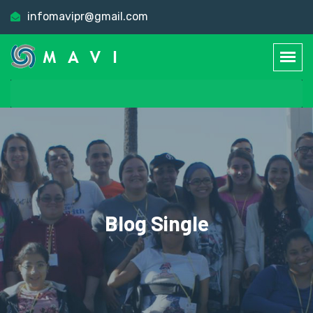
infomavipr@gmail.com
Blog Single