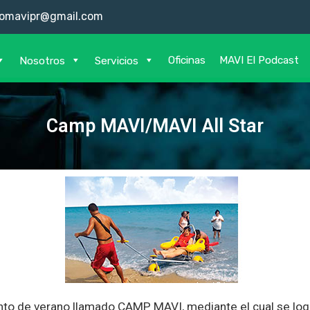
omavipr@gmail.com
Oficinas
MAVI El Podcast
Nosotros
Servicios
Camp MAVI/MAVI All Star
nto de verano llamado CAMP MAVI
,
mediante el cual se log