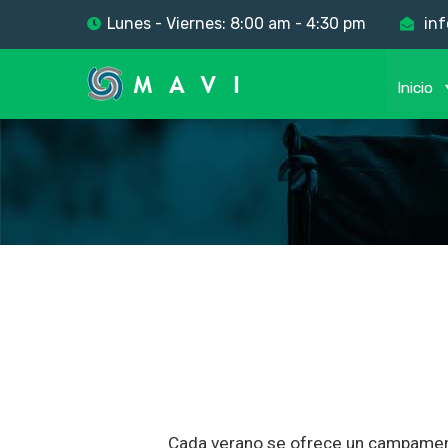
Lunes - Viernes: 8:00 am - 4:30 pm
inf
Inicio
Cada verano se ofrece un campame