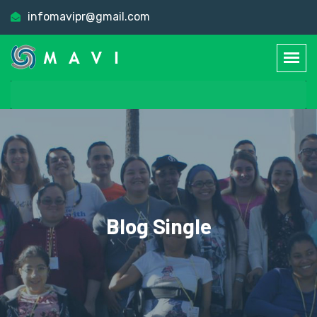
infomavipr@gmail.com
Blog Single